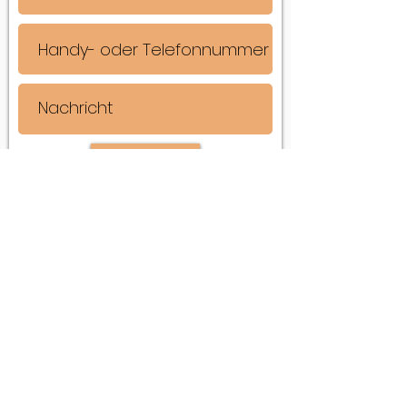
Senden
Karin Scholtke-Müller
Arbonerstrasse 20
9315 Neukirch-Egnach