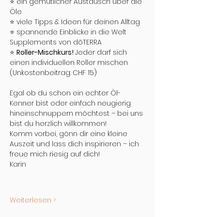
⭐️ ein gemütlicher Austausch über die 
Öle
⭐️ viele Tipps & Ideen für deinen Alltag
⭐️ spannende Einblicke in die Welt 
Supplements von dōTERRA
⭐️ 
Roller-Mischkurs! 
Jeder darf sich 
einen individuellen Roller mischen 
(Unkostenbeitrag: CHF 15)
Egal ob du schon ein echter Öl-
Kenner bist oder einfach neugierig 
hineinschnuppern möchtest – bei uns 
bist du herzlich willkommen! 
Komm vorbei, gönn dir eine kleine 
Auszeit und lass dich inspirieren – ich 
freue mich riesig auf dich!
Karin
Weiterlesen >