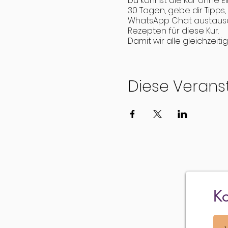
Du kannst die Kur ohne E
30 Tagen, gebe dir Tipps
WhatsApp Chat austausc
Rezepten für diese Kur.
Damit wir alle gleichzeit
besprechen ob du vorgän
Hast du Fragen? Dann mel
Diese Veranst
Liebe Grüsse
Karin
karin@scholtke.ch - 078 
Ko