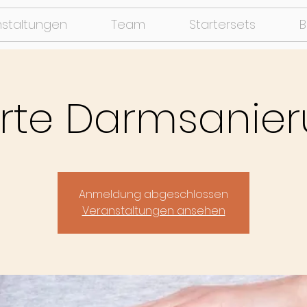
nstaltungen
Team
Startersets
B
rte Darmsanieru
Anmeldung abgeschlossen
Veranstaltungen ansehen