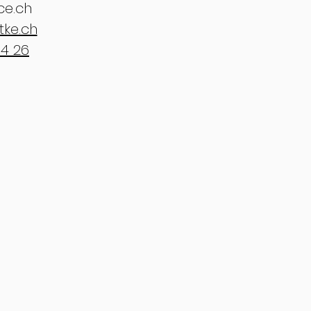
ce.ch
tke.ch
64 26