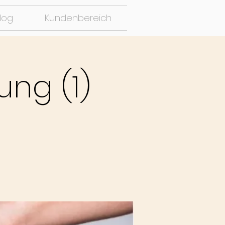
log
Kundenbereich
ng (1)