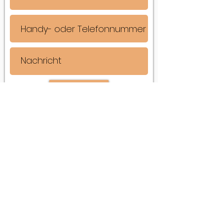
Senden
Karin Scholtke-Müller
Arbonerstrasse 20
9315 Neukirch-Egnach