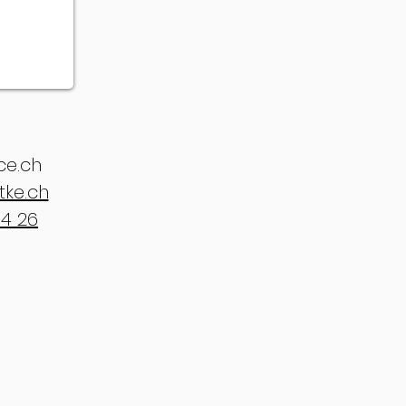
ce.ch
tke.ch
64 26