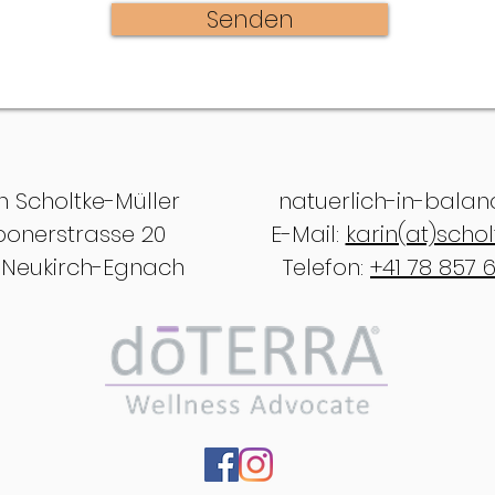
Senden
n Scholtke-Müller
natuerlich-in-balan
bonerstrasse 20
E-Mail:
karin(at)schol
 Neukirch-Egnach
Telefon:
+41 78 857 