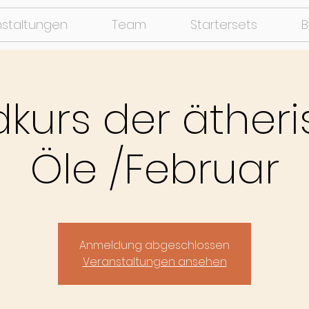
nstaltungen
Team
Startersets
B
kurs der äther
Öle /Februar
Anmeldung abgeschlossen
Veranstaltungen ansehen