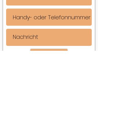
Senden
Karin Scholtke-Müller
Arbonerstrasse 20
9315 Neukirch-Egnach