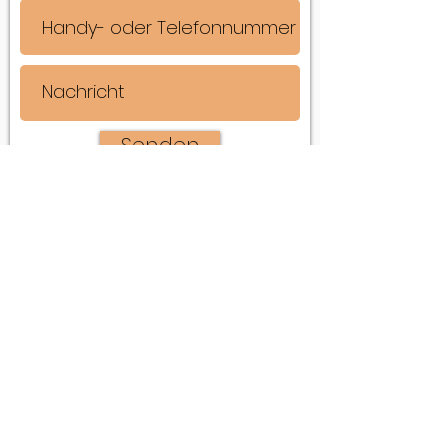
Senden
Karin Scholtke-Müller
Arbonerstrasse 20
9315 Neukirch-Egnach