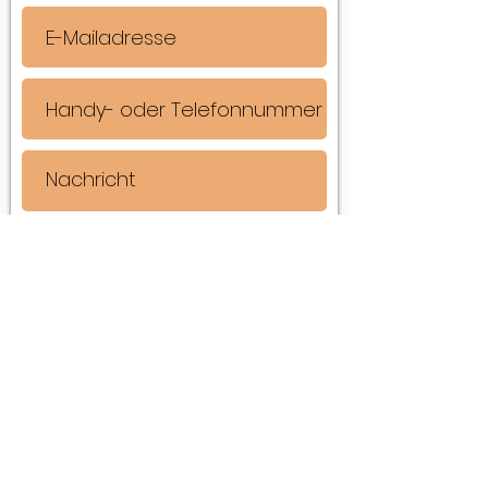
Senden
Karin Scholtke-Müller
Arbonerstrasse 20
9315 Neukirch-Egnach