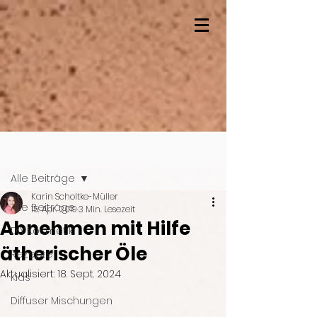
Beitrag
Alle Beiträge
Karin Scholtke-Müller
Alle Beiträge
15. Apr. 2019
3 Min. Lesezeit
Abnehmen mit Hilfe
DIY Kosmetik
ätherischer Öle
Rezepte
Aktualisiert:
18. Sept. 2024
Kids
Diffuser Mischungen