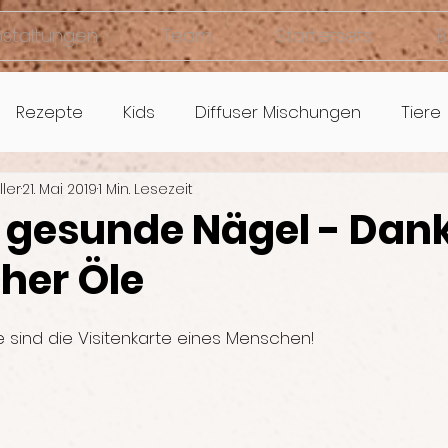
nstaltungen
Team
Startersets
B
Rezepte
Kids
Diffuser Mischungen
Tiere
ller
21. Mai 2019
1 Min. Lesezeit
e gesunde Nägel - Dan
her Öle
 sind die Visitenkarte eines Menschen!