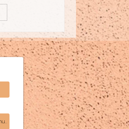
ürlich Waschen
ht gemacht:
rliche Alternativen
anstatt Schadstoffe