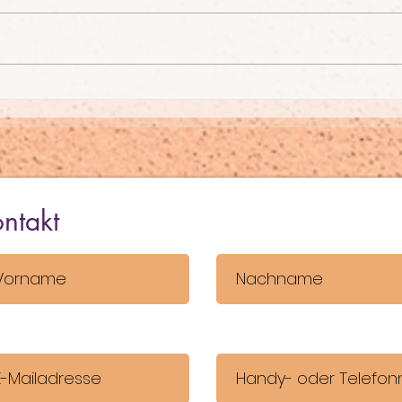
Mundgesundheit
Nat
natürlich unterstützen
leic
mit doTerra
Natü
ntakt