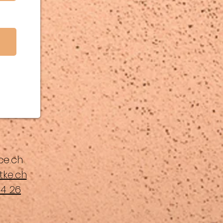
ce.ch
tke.ch
64 26