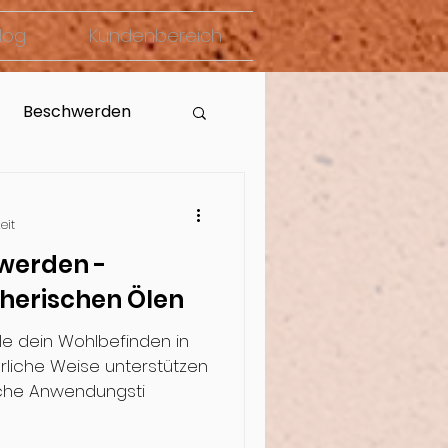
log
Kundenbereich
Beschwerden
eit
werden -
therischen Ölen
le dein Wohlbefinden in
ürliche Weise unterstützen
sche Anwendungsti