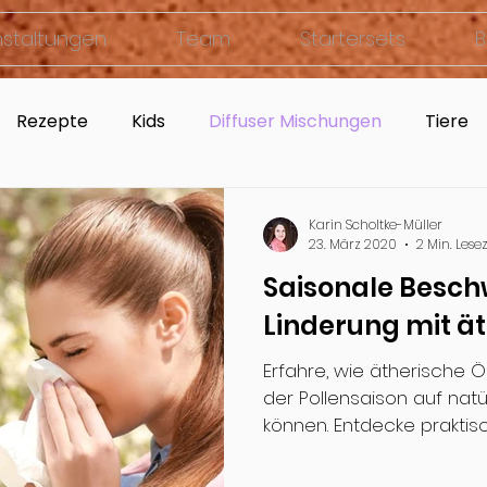
nstaltungen
Team
Startersets
B
Rezepte
Kids
Diffuser Mischungen
Tiere
Karin Scholtke-Müller
23. März 2020
2 Min. Lesez
Saisonale Besch
Linderung mit ä
Erfahre, wie ätherische Ö
der Pollensaison auf nat
können. Entdecke prakti