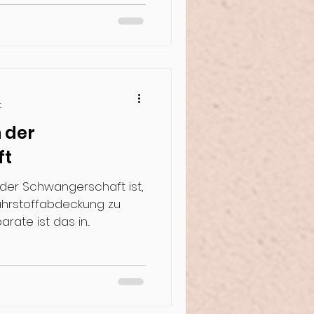
t
n der
ft
 der Schwangerschaft ist,
ährstoffabdeckung zu
ate ist das in...