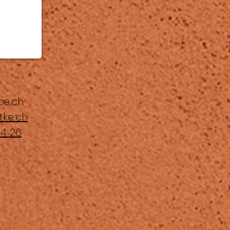
ce.ch
tke.ch
64 26