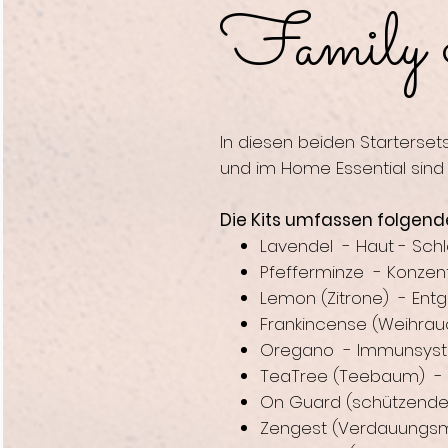
Family 
In diesen beiden Startersets
und im Home Essential sind 
Die Kits umfassen folgend
Lavendel - Haut - Sc
Pfefferminze - Konzen
Lemon
(Zitrone) - Ent
Frankincense (Weihrau
Oregano - Immunsystem
TeaTree (Teebaum) - H
On Guard (schützende
Zengest (Verdauungsm