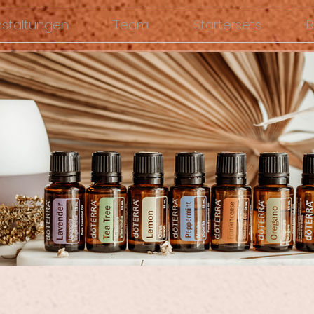
nstaltungen
Team
Startersets
B