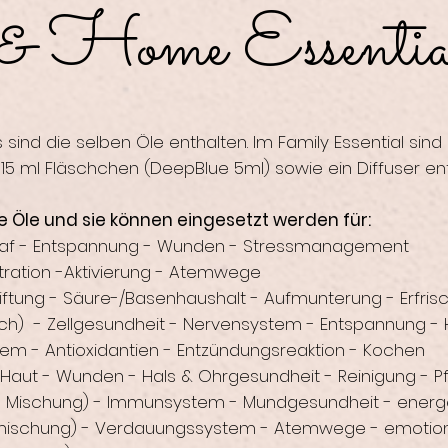
& Home Essentia
 sind die selben Öle enthalten. Im Family Essential sin
15 ml Fläschchen (DeepBlue 5ml) sowie ein Diffuser ent
e Öle und sie können eingesetzt werden für:
hlaf - Entspannung - Wunden - Stressmanagement
tration -Aktivierung - Atemwege
giftung - Säure-/Basenhaushalt - Aufmunterung - Erfri
ch) - Zellgesundheit - Nervensystem - Entspannung - 
 - Antioxidantien - Entzündungsreaktion - Kochen
aut - Wunden - Hals & Ohrgesundheit - Reinigung - P
 Mischung) - Immunsystem - Mundgesundheit - energ
ischung) - Verdauungssystem - Atemwege - emotio