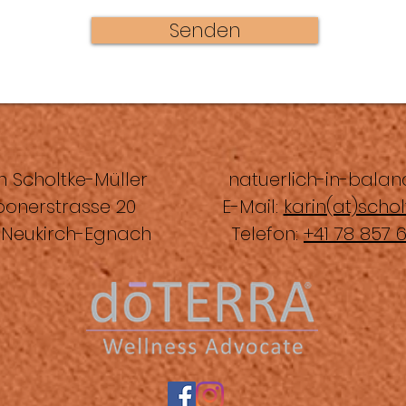
Senden
n Scholtke-Müller
natuerlich-in-balan
bonerstrasse 20
E-Mail:
karin(at)schol
 Neukirch-Egnach
Telefon:
+41 78 857 