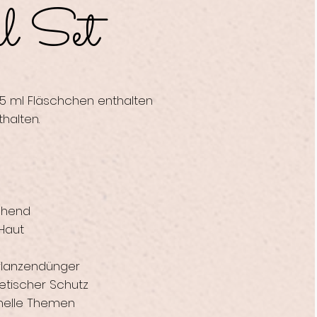
l Set
d 5 ml Fläschchen enthalten
halten.
schend
Haut
flanzendünger
etischer Schutz
nelle Themen