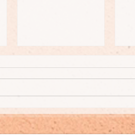
Mundgesundheit
Nat
natürlich unterstützen
leic
mit doTerra
Natü