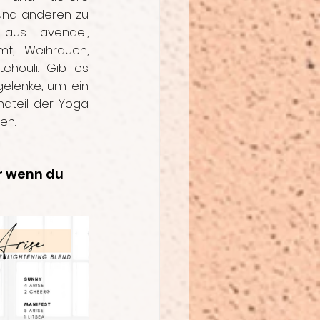
und anderen zu 
aus Lavendel, 
mt, Weihrauch, 
chouli. Gib es 
elenke, um ein 
dteil der Yoga 
en.
r wenn du 