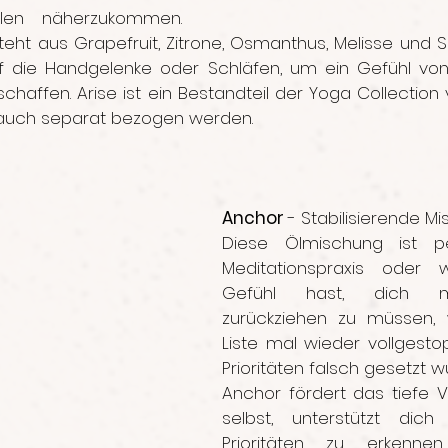
len näherzukommen. 
ht aus Grapefruit, Zitrone, Osmanthus, Melisse und Sib
f die Handgelenke oder Schläfen, um ein Gefühl von 
chaffen. Arise ist ein Bestandteil der Yoga Collection
 auch separat bezogen werden.
Anchor 
- Stabilisierende M
Diese Ölmischung ist pe
Meditationspraxis oder
Gefühl hast, dich ma
zurückziehen zu müssen, w
Liste mal wieder vollgestopf
Prioritäten falsch gesetzt w
Anchor fördert das tiefe Ve
selbst, unterstützt dich
Prioritäten zu erkennen