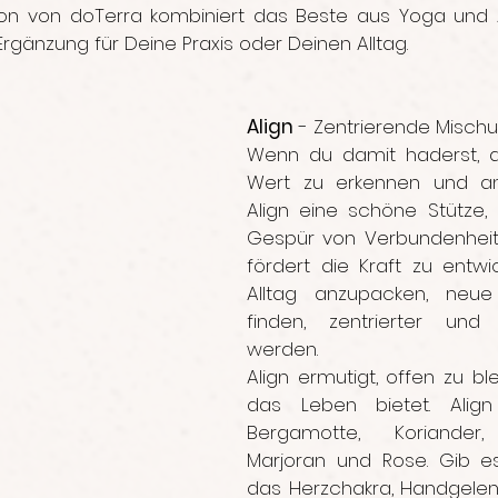
ion von doTerra kombiniert das Beste aus Yoga und 
Ergänzung für Deine Praxis oder Deinen Alltag.
Align
 - Zentrierende Misch
Wenn du damit haderst, d
Wert zu erkennen und an
Align eine schöne Stütze,
Gespür von Verbundenheit z
fördert die Kraft zu entwic
Alltag anzupacken, neue
finden, zentrierter und f
werden.
Align ermutigt, offen zu bl
das Leben bietet. Align
Bergamotte, Koriander, 
Marjoran und Rose. Gib es
das Herzchakra, Handgelen