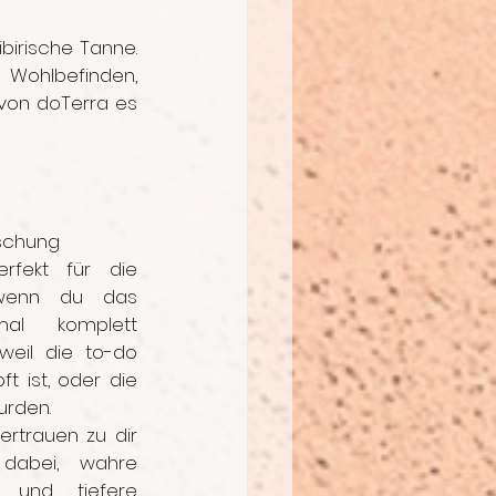
irische Tanne. 
Wohlbefinden, 
 von doTerra es 
ischung
rfekt für die 
 wenn du das 
l komplett 
eil die to-do 
t ist, oder die 
urden.
rtrauen zu dir 
 dabei, wahre 
 und tiefere 