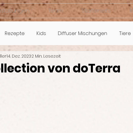
nstaltungen
Team
Startersets
B
Rezepte
Kids
Diffuser Mischungen
Tiere
ller
14. Dez. 2023
2 Min. Lesezeit
llection von doTerra