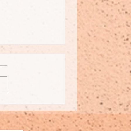
ürlich Waschen
ht gemacht:
rliche Alternativen
anstatt Schadstoffe