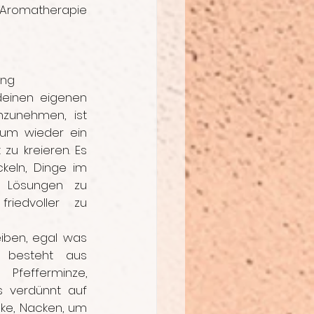
Aromatherapie 
ung
einen eigenen 
zunehmen, ist 
 um wieder ein 
u kreieren. Es 
keln, Dinge im 
 Lösungen zu 
riedvoller zu 
eiben, egal was 
 besteht aus 
Pfefferminze, 
 verdünnt auf 
ke, Nacken, um 